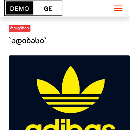
რეცენზია
`ადიბასი`