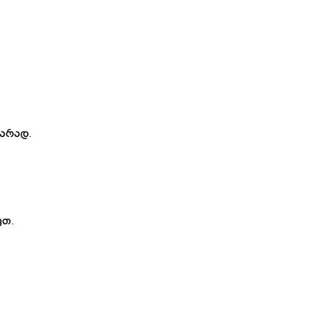
არად.
ვთ.