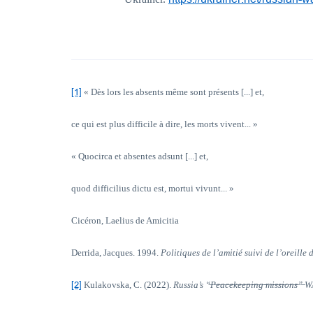
[1]
« Dès lors les absents même sont présents [...] et,
ce qui est plus difficile à dire, les morts vivent... »
« Quocirca et absentes adsunt [...] et,
quod difficilius dictu est, mortui vivunt... »
Cicéron, Laelius de Amicitia
Derrida, Jacques. 1994.
Politiques de l’amitié suivi de l’oreille
[2]
Kulakovska, C. (2022).
Russia’s “
P
e
a
c
e
k
e
e
p
i
n
g
m
i
s
s
i
o
n
s
”
WA