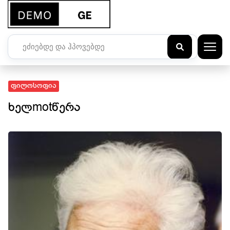
ძიება
ფილოსოფია
ხელmotწერა