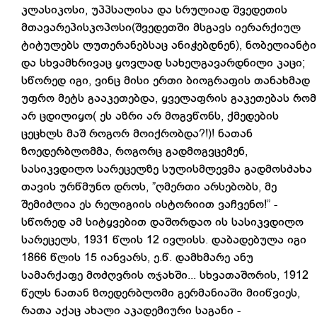
კლასიკოსი, უპპსალისა და სრულიად შვედეთის
მთავარეპისკოპოსი(შვედეთში მსგავს იერარქიულ
ტიტულებს ლუთერანებსაც ანიჭებდნენ), ნობელიანტი
და სხვამხრივაც ყოვლად სახელგავარდნილი კაცი;
სწორედ იგი, ვინც მისი ერთი ბიოგრაფის თანახმად
უფრო მეტს გააკეთებდა, ყველაფრის გაკეთებას რომ
არ ცდილიყო( ეს აზრი არ მოგვწონს, ქმედების
ცეცხლს მაშ როგორ მოიქრობდა?!)! ნათან
ზოედერბლომმა, როგორც გადმოგვცემენ,
სასიკვდილო სარეცელზე სულისმლევმა გადმოსძახა
თავის ურწმუნო დროს, ”ღმერთი არსებობს, მე
შემიძლია ეს რელიგიის ისტორიით ვაჩვენო!” -
სწორედ ამ სიტყვებით დაშორდაო ის სასიკვდილო
სარეცელს, 1931 წლის 12 ივლისს. დაბადებულა იგი
1866 წლის 15 იანვარს, ე.წ. დამხმარე ანუ
სამარქაფე მოძღვრის ოჯახში... სხვათაშორის, 1912
წელს ნათან ზოედერბლომი გერმანიაში მიიწვიეს,
რათა აქაც ახალი აკადემიური საგანი -