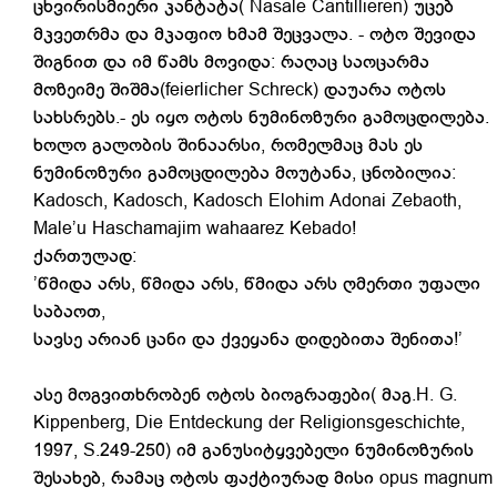
ცხვირისმიერი კანტატა( Nasale Cantillieren) უცებ
მკვეთრმა და მკაფიო ხმამ შეცვალა. - ოტო შევიდა
შიგნით და იმ წამს მოვიდა: რაღაც საოცარმა
მოზეიმე შიშმა(feierlicher Schreck) დაუარა ოტოს
სახსრებს.- ეს იყო ოტოს ნუმინოზური გამოცდილება.
ხოლო გალობის შინაარსი, რომელმაც მას ეს
ნუმინოზური გამოცდილება მოუტანა, ცნობილია:
Kadosch, Kadosch, Kadosch Elohim Adonai Zebaoth,
Male’u Haschamajim wahaarez Kebado!
ქართულად:
’წმიდა არს, წმიდა არს, წმიდა არს ღმერთი უფალი
საბაოთ,
სავსე არიან ცანი და ქვეყანა დიდებითა შენითა!’
ასე მოგვითხრობენ ოტოს ბიოგრაფები( მაგ.H. G.
Kippenberg, Die Entdeckung der Religionsgeschichte,
1997, S.249-250) იმ განუსიტყვებელი ნუმინოზურის
შესახებ, რამაც ოტოს ფაქტიურად მისი opus magnum