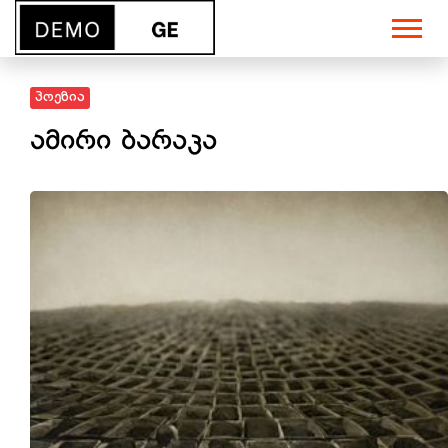
პოეზია
ამირი ბარაკა