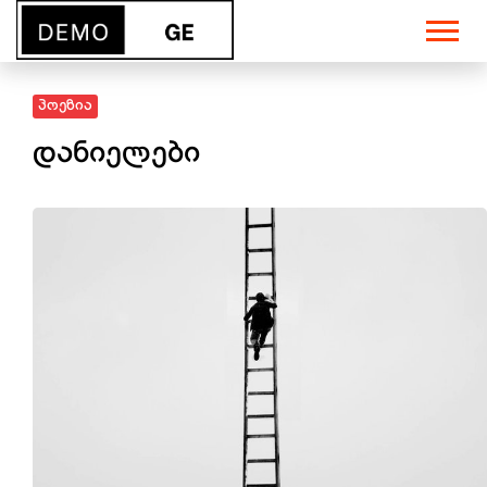
პოეზია
დანიელები