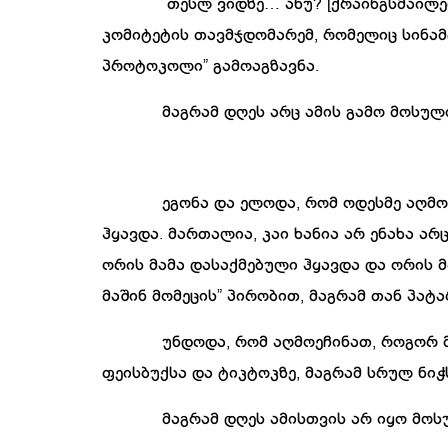
“
თესლ
ვიდზე
…
ანუ
? [
ქრაინგსმაილე
კომიტეტის
თავმჯდომარემ
,
რომელიც
სინა
პროტოკოლი
”
გამოაგზავნა
.
მაგრამ
დღეს
არც
ამის
გამო
მოსულ
ეგონა
და
ელოდა
,
რომ
ოდესმე
აღმო
ჰყავდა
.
მართალია
,
კაი
ხანია
არ
ენახა
არ
ორის
მამა
დასაქმებული
ჰყავდა
და
ორის
მ
მაშინ
მომეცის
”
პირობით
,
მაგრამ
თან
პატა
უნდოდა
,
რომ
აღმოეჩინათ
,
როგორ
ფეისბუქსა
და
ტიკტოკზე
,
მაგრამ
სრულ
ნიჭ
მაგრამ
დღეს
ამისთვის
არ
იყო
მოს