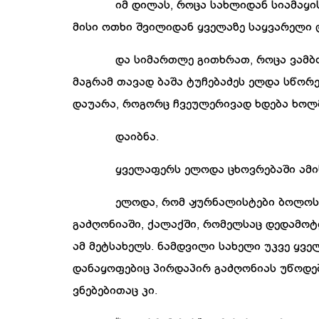
იმ
დილას
,
როცა
სახლიდან
სიამაყი
მისი
ოთხი
შვილიდან
ყველაზე
საყვარელი
და
სიმართლე
გითხრათ
,
როცა
ვამბ
მაგრამ
თავად
ბაშა
ტუჩებაძეს
ელდა
სწორ
დაუარა
,
როგორც
ჩვეულერივად
ხდება
ხოლ
დაიბნა
.
ყველაფერს
ელოდა
ცხოვრებაში
ამი
ელოდა
,
რომ
ჟურნალისტები
ბოლოს
გაძღონიაში
,
ქალაქში
,
რომელსაც
დედამოტ
ამ
მეტსახელს
.
ნამდვილი
სახელი
უკვე
ყვე
დანაყოფებიც
პირდაპირ
გაძღონიას
უწოდე
ვნებებითაც
კი
.