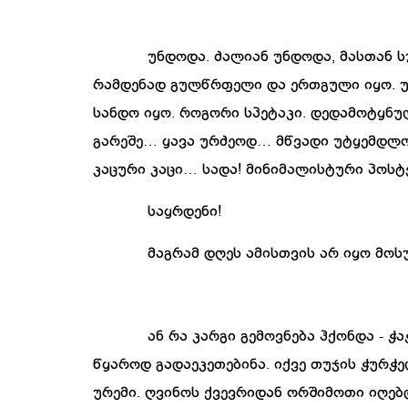
უნდოდა
.
ძალიან
უნდოდა
,
მასთან
ს
რამდენად
გულწრფელი
და
ერთგული
იყო
.
სანდო
იყო
.
როგორი
სპეტაკი
.
დედამოტყნუ
გარეშე
…
ყავა
ურძეოდ
…
მწვადი
უტყემდლ
კაცური
კაცი
…
სადა
!
მინიმალისტური
პოსტ
საყრდენი
!
მაგრამ
დღეს
ამისთვის
არ
იყო
მოს
ან
რა
კარგი
გემოვნება
ჰქონდა
-
ჭა
წყაროდ
გადაეკეთებინა
.
იქვე
თუჯის
ჭურჭე
ურემი
.
ღვინოს
ქვევრიდან
ორშიმოთი
იღებ