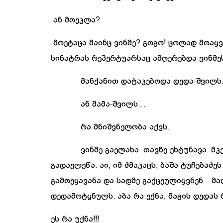
ან
მოეკლა
?
მოეტაცა
მაინც
ვინმე
?
გოგო
!
ცოლად
მოაყვ
სინატრას
რეპერტუარსაც
ამღერებდა
ვინმე
მანქანით
დატაკებოდა
დედა
-
შვილს
ან
მამა
-
შვილს
…
რა
მნიშვნელობა
აქვს
.
ვინმე
გაელახა
.
თავზე
ეხტუნავა
.
მკ
გადაელეწა
.
აი
,
იმ
ძმაკაცს
,
ბაშა
ტუჩებაძეს
გამოეყავანა
და
სადმე
გაქცეულიყვნენ
.
..
მა
დედამოტყნულს
.
აბა
რა
ექნა
,
მაგის
დედას
ეს
რა
უქნა
!
!!