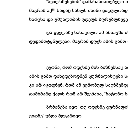
“
სეილსმენების
”
დამახასიათებელი
მაგრამ
აქ
!!!
სადაც
სახლს
ისინი
ყიდულობდ
ხარკსა
და
უშუალობის
უღელს
ზღრუბლზევე
და
ყველაზე
სასაცილო
ამ
ამბავში
ი
დედამოტყნულები
.
მაგრამ
დღეს
ამის
გამო
ეგონა
,
რომ
ოდესმე
მის
ბიზნესსაც
ა
ამის
გამო
დახვდებოდნენ
ჟურნალისტები
ს
კი
არ
იცოდნენ
,
რომ
ამ
ევროპულ
საუზმემდ
დამხმარე
ქალს
რომ
არ
შეეძახა
, “
ბატონო
ბ
ბრძანება
იყო
!
თუ
ოდესმე
ჟურნალი
ვიდზე
”
უნდა
მდგარიყო
.