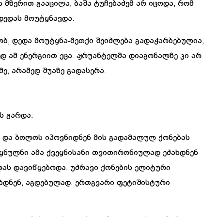
ს
მზერით
გააცილა
,
ბაშა
ტუჩებაძემ
არ
იცოდა
,
რომ
დედას
მოუტყნავდა
.
ობ
,
დედა
მოუტყნა
-
მეთქი
შეიძლება
გადაჭარბებულია
,
ედ
ამ
ენერგიით
ეცა
.
ჟრუანტელმა
დიაგონალზე
კი
არ
მე
,
არამედ
შუაზე
გადასერა
.
ს
გარდა
.
და
ბოლოს
იპოვნიდნენ
მის
გადამალულ
ქონებას
ყნულნი
ამა
ქვეყნისანი
თვითირონიულად
ეძახდნენ
ლას
დავიწყებოდა
.
უძრავი
ქონების
ელიტური
ბდნენ
,
აგდებულად
.
ერთგვარი
ფეტიშისტური