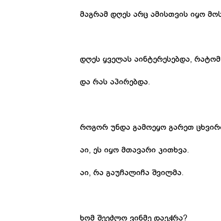
მაგრამ
დღეს
არც
ამისთვის
იყო
მო
დღეს
ყველას
აინტერესებდა
,
რატომ
და
რას
აპირებდა
.
როგორ
უნდა
გამოეყო
გარეთ
ცხვირ
აი
,
ეს
იყო
მთავარი
კითხვა
.
აი
,
რა
გაუჩალიჩა
შვილმა
.
ხომ
შეეძლო
ვინმე
დაეჭრა
?