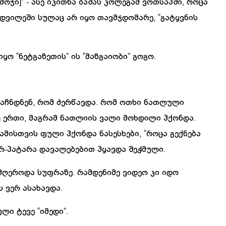
მოჯი
]” -
ასე
იკითხა
ბაშას
კოლეგამ
ვოთსაპში
,
როცა
მდვილეში
სულაც
არ
იყო
თავმჯდომარე
,
“
გატყვნის
იყო
“
ნეტგაზეთის
”
ის
“
მაზგაიობი
”
გოგო
.
აჩნდნენ
,
რომ
ძერწავდა
.
რომ
ოთხი
ნათლული
ც
ერთი
,
მაგრამ
ნათლიის
ვალი
მოხდილი
ჰქონდა
.
ამისთვის
ფული
ჰქონდა
ნასესხები
, “
როცა
გექნება
რ
-
პატარა
დავალებებით
ჰყავდა
შეჭმული
.
მღეროდა
სუფრაზე
.
რამდენიმე
ვიდეო
კი
იდო
ს
ვერ
ასახავდა
.
ული
ტევე
“
იმედი
”.