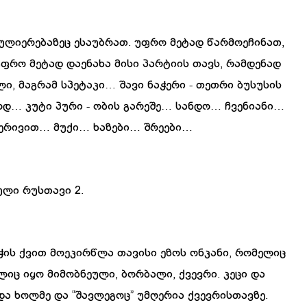
ულიერებაზეც
ესაუბრათ
.
უფრო
მეტად
წარმოეჩინათ
,
უფრო
მეტად
დაენახა
მისი
პარტიის
თავს
,
რამდენად
ლი
,
მაგრამ
სპეტაკი
…
შავი
ნაჭერი
-
თეთრი
ბუსუსის
ოდ
…
კუტი
პური
-
ობის
გარეშე
…
სანდო
…
ჩვენიანი
…
ერივით
…
მუქი
…
ხაზები
…
შრეები
…
ული
რუსთავი
2.
ჭის
ქვით
მოეკირწლა
თავისი
ეზოს
ონკანი
,
რომელიც
ლიც
იყო
მიმობნეული
,
ბორბალი
,
ქვევრი
.
კეცი
და
და
ხოლმე
და
“
შავლეგოც
”
უმღერია
ქვევრისთავზე
.